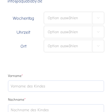
info@aquababy.de
Wochentag

Uhrzeit

Ort

(required)
Vorname
*
(required)
Nachname
*