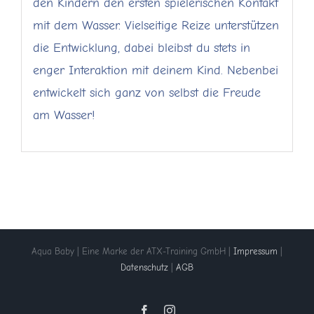
den Kindern den ersten spielerischen Kontakt
mit dem Wasser. Vielseitige Reize unterstützen
die Entwicklung, dabei bleibst du stets in
enger Interaktion mit deinem Kind. Nebenbei
entwickelt sich ganz von selbst die Freude
am Wasser!
Aqua Baby | Eine Marke der ATX-Training GmbH |
Impressum
|
Datenschutz
|
AGB
Facebook
Instagram