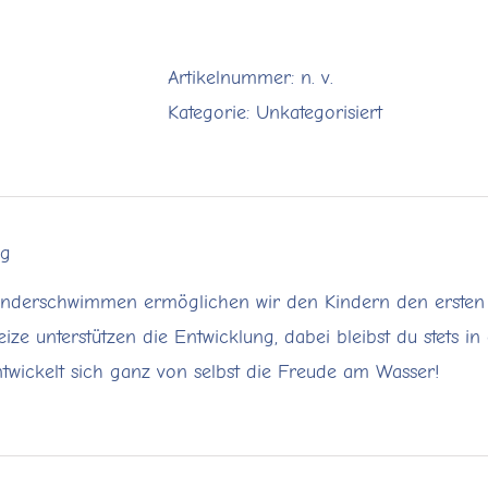
Kids
2,5
Artikelnummer:
n. v.
bis
Kategorie:
Unkategorisiert
4
Jahre
|
September
ng
2025
Menge
inderschwimmen ermöglichen wir den Kindern den ersten s
Reize unterstützen die Entwicklung, dabei bleibst du stets i
twickelt sich ganz von selbst die Freude am Wasser!