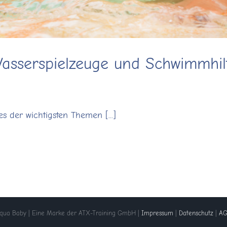
asserspielzeuge und Schwimmhilf
s der wichtigsten Themen [...]
qua Baby | Eine Marke der ATX-Training GmbH |
Impressum
|
Datenschutz
|
A